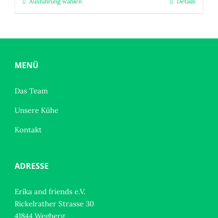
Ausführung wählen
Details
Dieses
Produkt
weist
mehrere
Varianten
auf.
MENÜ
Die
Optionen
Das Team
können
Unsere Kühe
auf
der
Kontakt
Produktseite
gewählt
werden
ADRESSE
Erika and friends e.V.
Rickelrather Strasse 30
41844 Wegberg