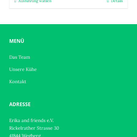
Ausführung wählen
Details
Dieses
Produkt
weist
mehrere
Varianten
auf.
MENÜ
Die
Optionen
Das Team
können
Unsere Kühe
auf
der
Kontakt
Produktseite
gewählt
werden
ADRESSE
Erika and friends e.V.
Rickelrather Strasse 30
41844 Wegberg