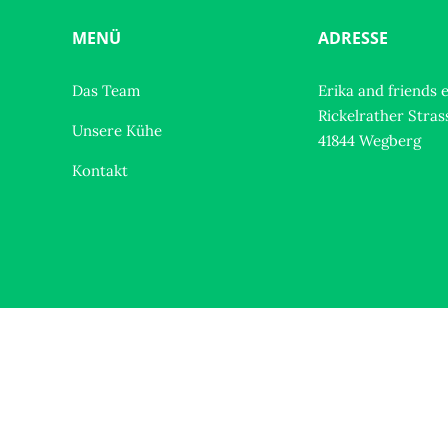
Varianten
auf.
MENÜ
ADRESSE
Die
Optionen
Das Team
Erika and friends e
können
Rickelrather Stras
Unsere Kühe
auf
41844 Wegberg
der
Kontakt
Produktseite
gewählt
werden