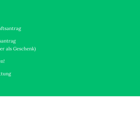
aftsantrag
santrag
der als Geschenk)
en!
ttung