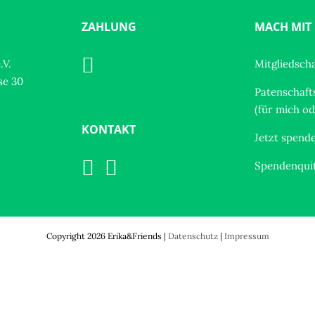
ZAHLUNG
MACH MIT
.V.
Mitgliedsch
se 30
Patenschaft
(für mich o
KONTAKT
Jetzt spend
Spendenqui
Copyright
2026 Erika&Friends |
Datenschutz
|
Impressum