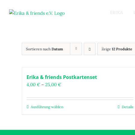
Zum
Inhalt
ERIKA
springen
Sortieren nach
Datum
Zeige
12 Produkte
Erika & friends Postkartenset
Preisspanne:
4,00
€
–
25,00
€
4,00 €
bis
25,00 €
Ausführung wählen
Details
Dieses
Produkt
weist
mehrere