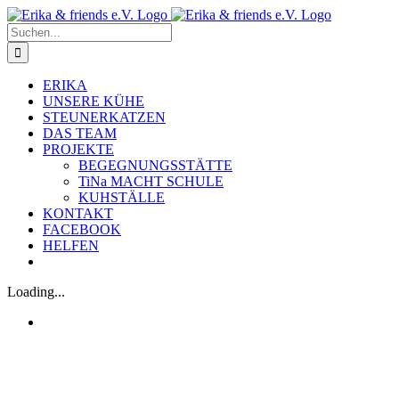
Zum
Inhalt
Suche
springen
nach:
ERIKA
UNSERE KÜHE
STEUNERKATZEN
DAS TEAM
PROJEKTE
BEGEGNUNGSSTÄTTE
TiNa MACHT SCHULE
KUHSTÄLLE
KONTAKT
FACEBOOK
HELFEN
Loading...