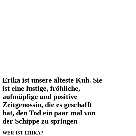
„steuerbegünstigte Zwecke“ der
Abgabenordnung. Zweck des
Vereins ist die Förderung des
Tierschutzes. Der Zweck wird
insbesondere verwirklicht durch
das Freikaufen von Kühen bei
Landwirten oder Viehhändlern,
die Unterbringung und
Versorgung der Tiere auf einem
geeigneten Hof. Die Kühe
werden dort bis an ihr
Lebensende betreut, gepflegt
und tierärztlich versorgt.
Erika ist unsere älteste Kuh. Sie
ist eine lustige, fröhliche,
aufmüpfige und positive
Zeitgenossin, die es geschafft
hat, den Tod ein paar mal von
der Schippe zu springen
WER IST ERIKA?