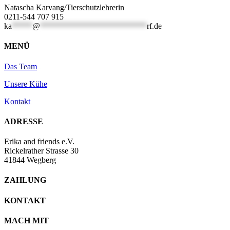
Natascha Karvang/Tierschutzlehrerin
0211-544 707 915
ka
*****
@
**************************
rf.de
MENÜ
Das Team
Unsere Kühe
Kontakt
ADRESSE
Erika and friends e.V.
Rickelrather Strasse 30
41844 Wegberg
ZAHLUNG
KONTAKT
MACH MIT