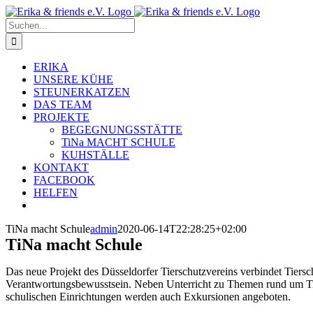
Zum
Inhalt
Suche
springen
nach:
ERIKA
UNSERE KÜHE
STEUNERKATZEN
DAS TEAM
PROJEKTE
BEGEGNUNGSSTÄTTE
TiNa MACHT SCHULE
KUHSTÄLLE
KONTAKT
FACEBOOK
HELFEN
TiNa macht Schule
admin
2020-06-14T22:28:25+02:00
TiNa macht Schule
Das neue Projekt des Düsseldorfer Tierschutzvereins verbindet Tiers
Verantwortungsbewusstsein. Neben Unterricht zu Themen rund um Ti
schulischen Einrichtungen werden auch Exkursionen angeboten.