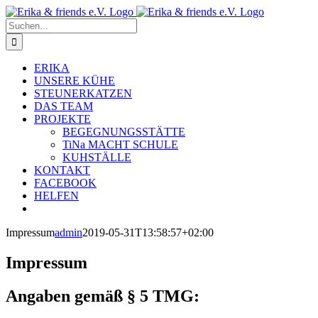
Zum
Inhalt
Suche
springen
nach:
ERIKA
UNSERE KÜHE
STEUNERKATZEN
DAS TEAM
PROJEKTE
BEGEGNUNGSSTÄTTE
TiNa MACHT SCHULE
KUHSTÄLLE
KONTAKT
FACEBOOK
HELFEN
Impressum
admin
2019-05-31T13:58:57+02:00
Impressum
Angaben gemäß § 5 TMG: