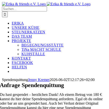
Zum
Inhalt
Suche
springen
nach:
ERIKA
UNSERE KÜHE
STEUNERKATZEN
DAS TEAM
PROJEKTE
BEGEGNUNGSSTÄTTE
TiNa MACHT SCHULE
KUHSTÄLLE
KONTAKT
FACEBOOK
HELFEN
Spendenquittung
Jenny Kremer
2026-06-02T12:17:26+02:00
Anfrage Spendenquittung
Du hast gespendet – herzlichen Dank! Ab einem Betrag von 180 €
kannst du hier deine Spendenquittung anfordern. Egal ob du online
oder bar an uns gespendet hast. Auch bei Verlust deiner Original
Spendenquittung kannst du hier eine neue Spendenquittung