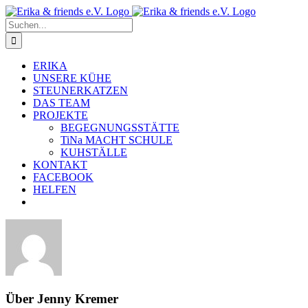
Zum
Inhalt
Suche
springen
nach:
ERIKA
UNSERE KÜHE
STEUNERKATZEN
DAS TEAM
PROJEKTE
BEGEGNUNGSSTÄTTE
TiNa MACHT SCHULE
KUHSTÄLLE
KONTAKT
FACEBOOK
HELFEN
Über
Jenny Kremer