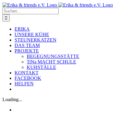
Zum
Inhalt
Suche
springen
nach:
ERIKA
UNSERE KÜHE
STEUNERKATZEN
DAS TEAM
PROJEKTE
BEGEGNUNGSSTÄTTE
TiNa MACHT SCHULE
KUHSTÄLLE
KONTAKT
FACEBOOK
HELFEN
Loading...