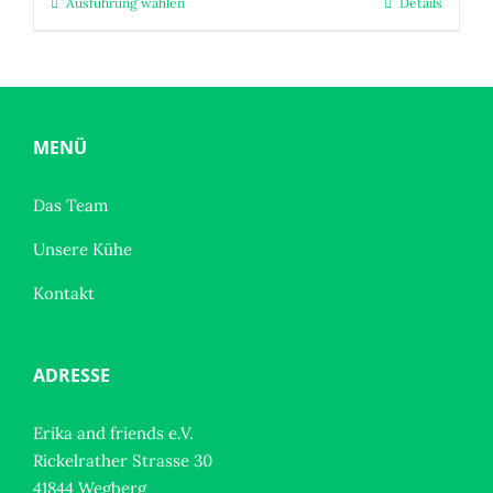
Ausführung wählen
Details
Dieses
Produkt
weist
mehrere
Varianten
auf.
MENÜ
Die
Optionen
Das Team
können
Unsere Kühe
auf
der
Kontakt
Produktseite
gewählt
werden
ADRESSE
Erika and friends e.V.
Rickelrather Strasse 30
41844 Wegberg