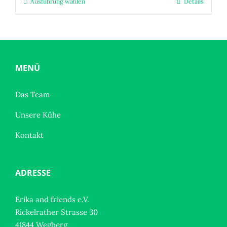
Ausführung wählen
Details
Dieses
Produkt
weist
mehrere
Varianten
auf.
MENÜ
Die
Optionen
Das Team
können
Unsere Kühe
auf
der
Kontakt
Produktseite
gewählt
werden
ADRESSE
Erika and friends e.V.
Rickelrather Strasse 30
41844 Wegberg