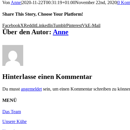
Von
Anne
|
2020-11-22T00:31:19+01:00
November 22nd, 2020
|
0 Kom
Share This Story, Choose Your Platform!
Facebook
X
Reddit
LinkedIn
Tumblr
Pinterest
Vk
E-Mail
Über den Autor:
Anne
Hinterlasse einen Kommentar
Du musst
angemeldet
sein, um einen Kommentar schreiben zu könne
MENÜ
Das Team
Unsere Kühe