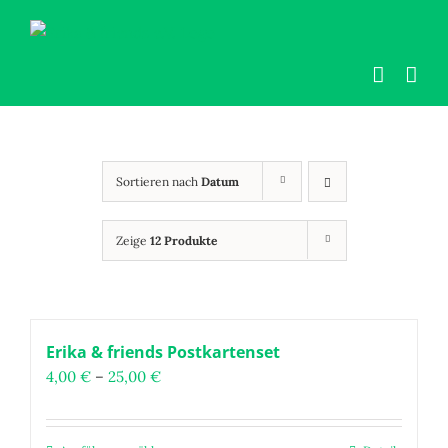
Zum
Inhalt
springen
Sortieren nach
Datum
Zeige
12 Produkte
Erika & friends Postkartenset
Preisspanne:
4,00
€
–
25,00
€
4,00 €
bis