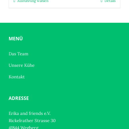
25,00 €
Ausführung wählen
Details
Dieses
Produkt
weist
mehrere
Varianten
auf.
MENÜ
Die
Optionen
Das Team
können
Unsere Kühe
auf
der
Kontakt
Produktseite
gewählt
werden
ADRESSE
Erika and friends e.V.
Rickelrather Strasse 30
41844 Wegberg