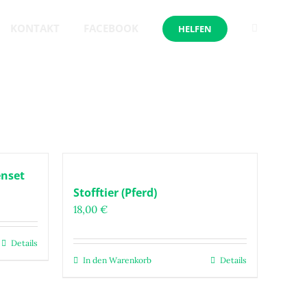
KONTAKT
FACEBOOK
HELFEN
enset
:
Stofftier (Pferd)
18,00
€
Details
In den Warenkorb
Details