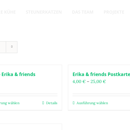
E KÜHE
STEUNERKATZEN
DAS TEAM
PROJEKTE
 Erika & friends
Erika & friends Postkart
Preisspanne
4,00
€
–
25,00
€
4,00 €
bis
25,00 €
rung wählen
Details
Ausführung wählen
Dieses
Dieses
Produkt
Produkt
weist
weist
mehrere
mehrere