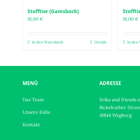
Varianten
Stofftier (Gamsbock)
auf.
Stoffti
Die
18,00
€
18,00
€
Optionen
können
auf
In den Warenkorb
Details
In den
der
Produktseite
gewählt
werden
MENÜ
ADRESSE
Das Team
Erika and friends e
Rickelrather Stras
Unsere Kühe
41844 Wegberg
Kontakt