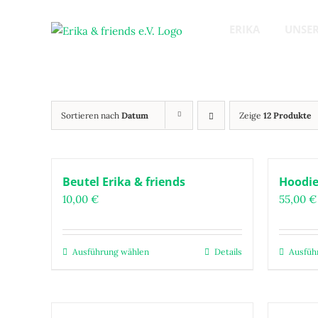
Zum
Inhalt
ERIKA
UNSER
springen
Sortieren nach
Datum
Zeige
12 Produkte
Beutel Erika & friends
Hoodie
10,00
€
55,00
€
Ausführung wählen
Details
Ausfüh
Dieses
Produkt
weist
mehrere